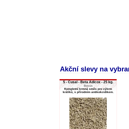
Akční slevy na vybra
5 - Cusal - Beta Adicox - 25 kg.
Bocus
Kompletní krmná směs pro výkrm
králíků, s přírodním antikokcidikem.