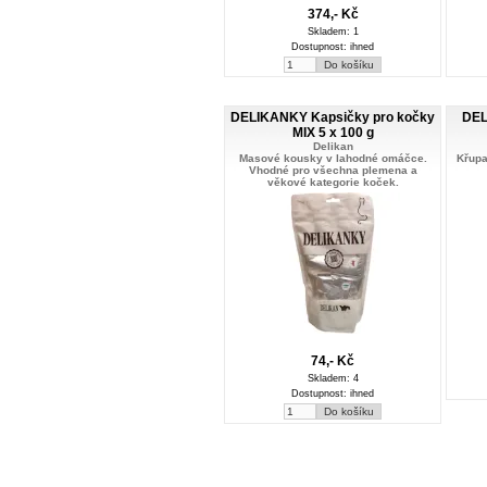
374,- Kč
Skladem: 1
Dostupnost: ihned
DELIKANKY Kapsičky pro kočky
DEL
MIX 5 x 100 g
Delikan
Masové kousky v lahodné omáčce.
Křupa
Vhodné pro všechna plemena a
věkové kategorie koček.
74,- Kč
Skladem: 4
Dostupnost: ihned