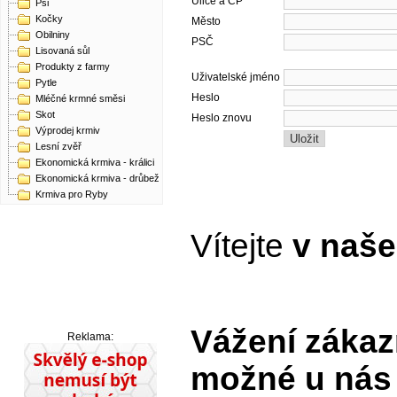
Ulice a ČP
Psi
Kočky
Město
Obilniny
PSČ
Lisovaná sůl
Produkty z farmy
Uživatelské jméno
Pytle
Heslo
Mléčné krmné směsi
Skot
Heslo znovu
Výprodej krmiv
Lesní zvěř
Ekonomická krmiva - králici
Ekonomická krmiva - drůbež
Krmiva pro Ryby
Vítejte
v naš
Vážení zákazn
Reklama:
možné u nás