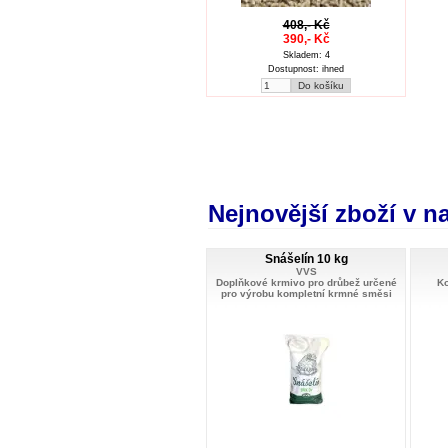
408,- Kč
390,- Kč
Skladem: 4
Dostupnost: ihned
Nejnovější zboží v 
Snášelín 10 kg
VVS
Doplňkové krmivo pro drůbež určené
Ko
pro výrobu kompletní krmné směsi