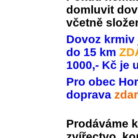
domluvit dov
včetně slože
Dovoz krmiv 
do 15 km
ZD
1000,- Kč je 
Pro obec Hor
doprava
zda
Prodáváme k
zvířectvo, k