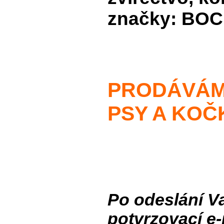
značky: BOC
PRODÁVÁM
PSY A KOČ
Po odeslání V
potvrzovací e-