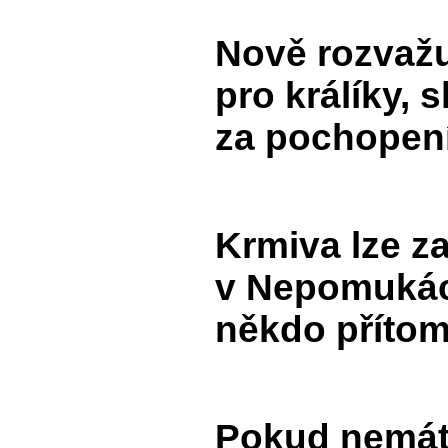
Nově rozvažu
pro králíky, 
za pochopení
Krmiva lze z
v Nepomukách
někdo přítom
Pokud nemáte