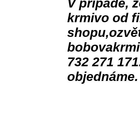
V případě, 
krmivo od f
shopu,ozvět
bobovakrmi
732 271 171
objednáme.