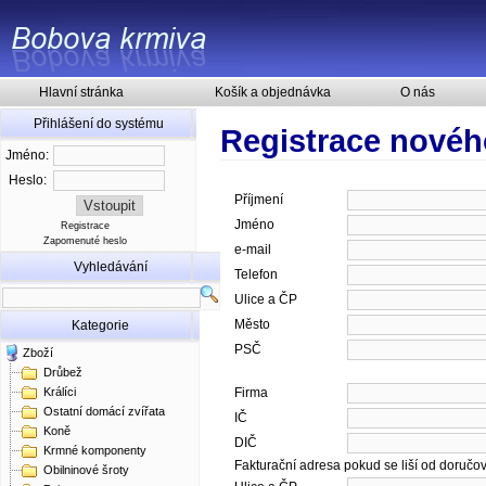
Hlavní stránka
Košík a objednávka
O nás
Přihlášení do systému
Registrace novéh
Jméno:
Heslo:
Příjmení
Jméno
Registrace
Zapomenuté heslo
e-mail
Vyhledávání
Telefon
Ulice a ČP
Město
Kategorie
PSČ
Zboží
Drůbež
Králíci
Firma
Ostatní domácí zvířata
IČ
Koně
DIČ
Krmné komponenty
Fakturační adresa pokud se liší od doručo
Obilninové šroty